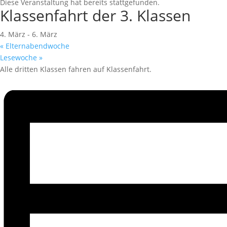
Diese Veranstaltung hat bereits stattgefunden.
Klassenfahrt der 3. Klassen
4. März
-
6. März
«
Elternabendwoche
Lesewoche
»
Alle dritten Klassen fahren auf Klassenfahrt.