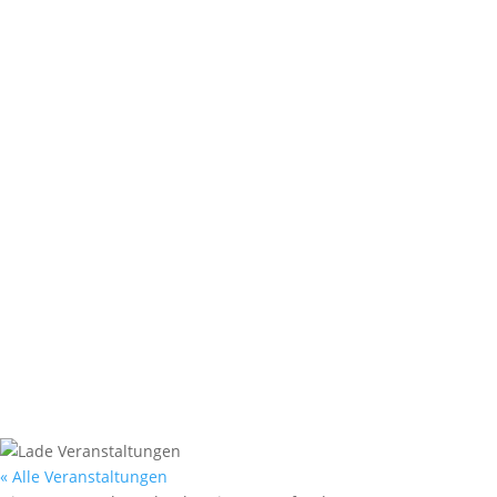
Unsere Schule im Blick
Willkommen in der Cranachschule in Essen
Schwerpunkt auf ganzheitlicher Förderung
Team
Schulsozialarbeit
Schulprofil
Rundgang
A bis Z – Fragen & Antworten rund um die S
« Alle Veranstaltungen