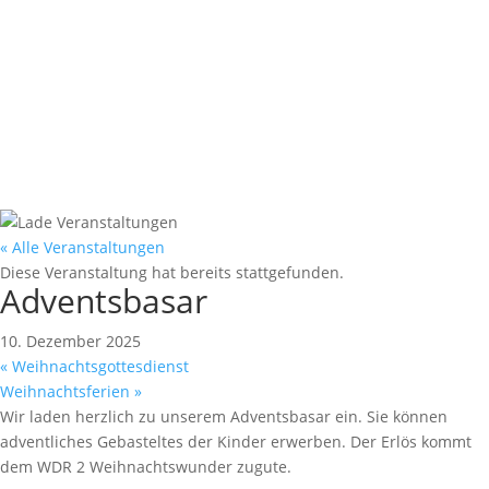
 Blick
« Alle Veranstaltungen
hschule in Essen-
Diese Veranstaltung hat bereits stattgefunden.
einschaftsgrundschule mit
Adventsbasar
heitlicher Förderung und
10. Dezember 2025
«
Weihnachtsgottesdienst
Weihnachtsferien
»
Wir laden herzlich zu unserem Adventsbasar ein. Sie können
adventliches Gebasteltes der Kinder erwerben. Der Erlös kommt
dem WDR 2 Weihnachtswunder zugute.
ten rund um die Schule